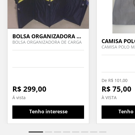
BOLSA ORGANIZADORA DE CARGA
CAMISA PO
BOLSA ORGANIZADORA DE CARGA
CAMISA POLO M
De R$ 101,00
R$ 299,00
R$ 75,00
Á vista
À VISTA
Tenho interesse
Tenho 