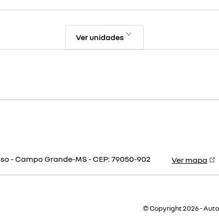
Ver unidades
gresso - Campo Grande-MS
-
CEP: 79050-902
Ver mapa
© Copyright 2026
-
AutoF