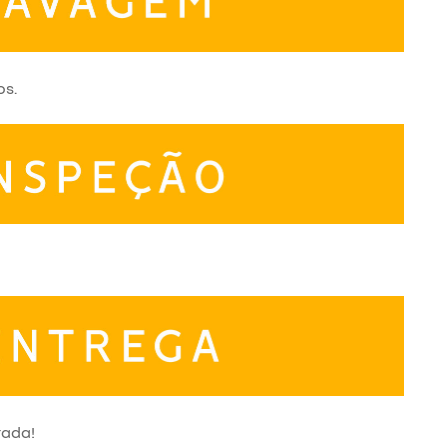
os.
rada!