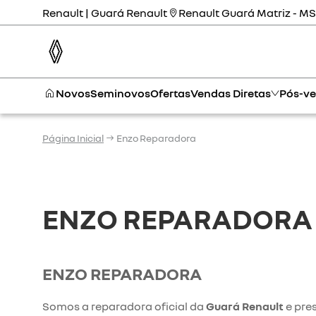
Renault | Guará Renault
Renault Guará Matriz - MS
Novos
Seminovos
Ofertas
Vendas Diretas
Pós-v
Página Inicial
Enzo Reparadora
ENZO REPARADORA
ENZO REPARADORA
Somos a reparadora oficial da
Guará Renault
e pres