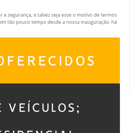
 e segurança, e talvez seja esse o motivo de termos
o em tão pouco tempo desde a nossa inauguração, há