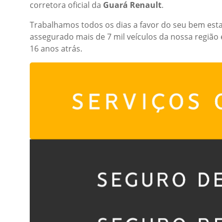
corretora oficial da
Guará Renault
.
Trabalhamos todos os dias a favor do seu bem estar
assegurado mais de 7 mil veículos da nossa regiã
16 anos atrás.