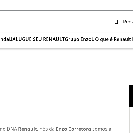
S
Rena
enda
ALUGUE SEU RENAULT
Grupo Enzo
O que é Renault
 no DNA
Renault
, nós da
Enzo Corretora
somos a