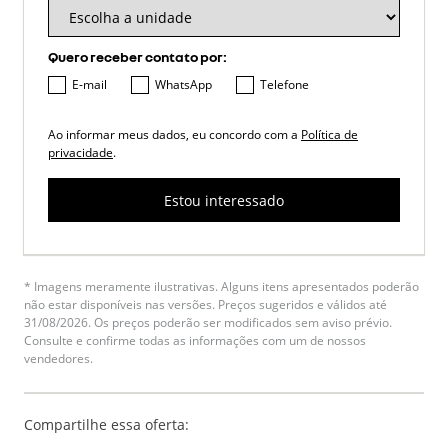
Quero receber contato por:
E-mail
WhatsApp
Telefone
Ao informar meus dados, eu concordo com a
Política de
privacidade
.
Estou interessado
* Imagens meramente ilustrativas. Alguns itens apresentados poderão
não estar disponíveis nas versões. Preços sugeridos e válidos até
31/08/2026. Os preços poderão ser modificados sem aviso prévio.
Consulte e confirme todas as informações com um de nossos
vendedores.
Compartilhe essa oferta: