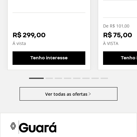
De R$ 101,00
R$ 299,00
R$ 75,00
Á vista
À VISTA
Tenho interesse
Tenho 
Ver todas as ofertas