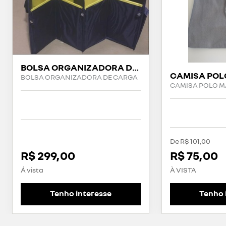
BOLSA ORGANIZADORA DE CARGA
CAMISA POL
BOLSA ORGANIZADORA DE CARGA
CAMISA POLO 
De R$ 101,00
R$ 299,00
R$ 75,00
Á vista
À VISTA
Tenho interesse
Tenho 