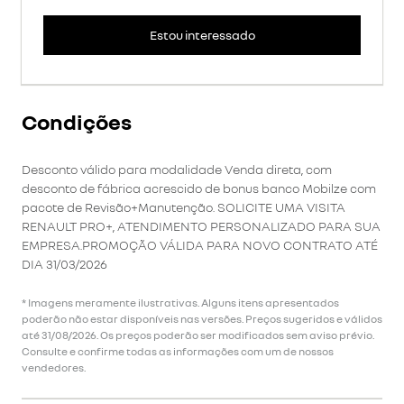
Estou interessado
Condições
Desconto válido para modalidade Venda direta, com
desconto de fábrica acrescido de bonus banco Mobilze com
pacote de Revisão+Manutenção. SOLICITE UMA VISITA
RENAULT PRO+, ATENDIMENTO PERSONALIZADO PARA SUA
EMPRESA.PROMOÇÃO VÁLIDA PARA NOVO CONTRATO ATÉ
DIA 31/03/2026
* Imagens meramente ilustrativas. Alguns itens apresentados
poderão não estar disponíveis nas versões. Preços sugeridos e válidos
até 31/08/2026. Os preços poderão ser modificados sem aviso prévio.
Consulte e confirme todas as informações com um de nossos
vendedores.