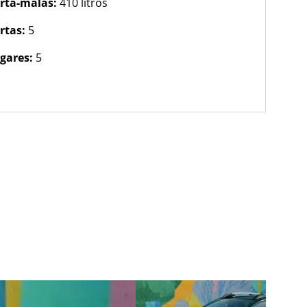
rta-malas:
410 litros
rtas:
5
gares:
5