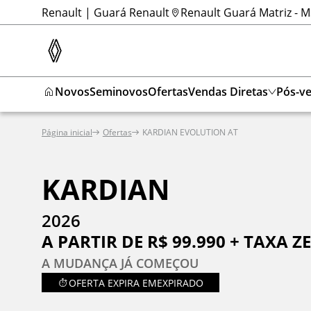
Renault | Guará Renault
Renault Guará Matriz - 
Novos
Seminovos
Ofertas
Vendas Diretas
Pós-v
Página inicial
Ofertas
KARDIAN EVOLUTION AT
KARDIAN
2026
A PARTIR DE R$ 99.990 + TAXA Z
A MUDANÇA JÁ COMEÇOU
OFERTA EXPIRA EM
EXPIRADO