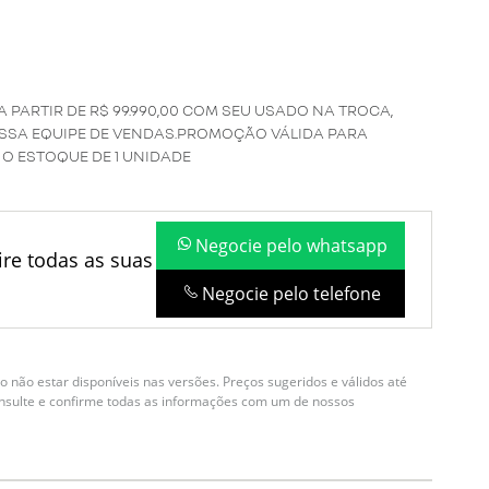
A PARTIR DE R$ 99.990,00 COM SEU USADO NA TROCA,
SSA EQUIPE DE VENDAS.PROMOÇÃO VÁLIDA PARA
 O ESTOQUE DE 1 UNIDADE
Negocie pelo whatsapp
re todas as suas
Negocie pelo telefone
 não estar disponíveis nas versões. Preços sugeridos e válidos até
onsulte e confirme todas as informações com um de nossos