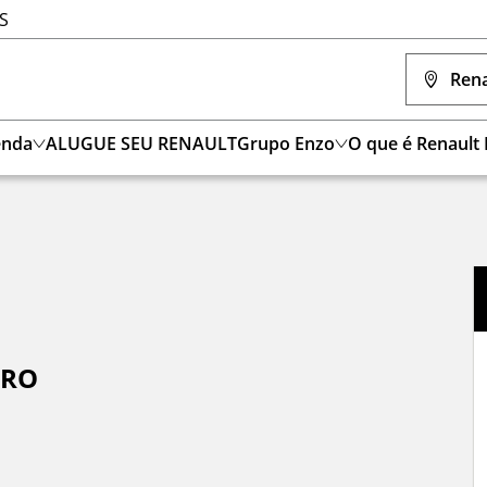
MS
Rena
enda
ALUGUE SEU RENAULT
Grupo Enzo
O que é Renault
ERO