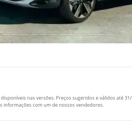
disponíveis nas versões. Preços sugeridos e válidos até 3
 as informações com um de nossos vendedores.