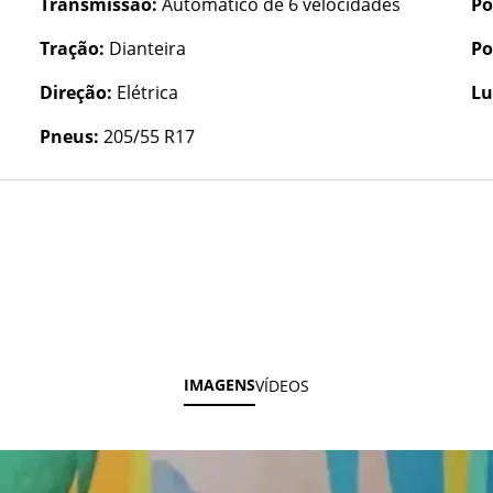
Transmissão:
Automático de 6 velocidades
Po
Tração:
Dianteira
Po
Direção:
Elétrica
Lu
Pneus:
205/55 R17
IMAGENS
VÍDEOS