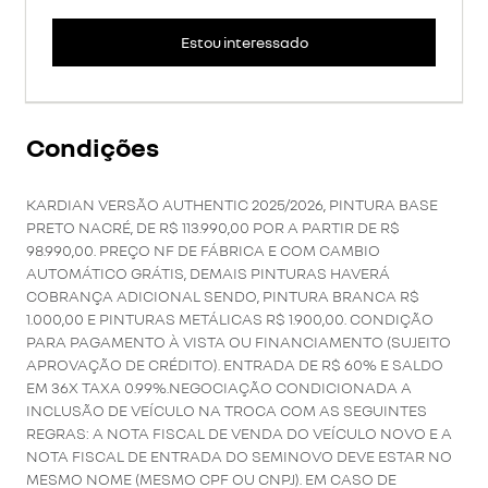
Estou interessado
Condições
KARDIAN VERSÃO AUTHENTIC 2025/2026, PINTURA BASE
PRETO NACRÉ, DE R$ 113.990,00 POR A PARTIR DE R$
98.990,00. PREÇO NF DE FÁBRICA E COM CAMBIO
AUTOMÁTICO GRÁTIS, DEMAIS PINTURAS HAVERÁ
COBRANÇA ADICIONAL SENDO, PINTURA BRANCA R$
1.000,00 E PINTURAS METÁLICAS R$ 1.900,00. CONDIÇÃO
PARA PAGAMENTO À VISTA OU FINANCIAMENTO (SUJEITO
APROVAÇÃO DE CRÉDITO). ENTRADA DE R$ 60% E SALDO
EM 36X TAXA 0.99%.NEGOCIAÇÃO CONDICIONADA A
INCLUSÃO DE VEÍCULO NA TROCA COM AS SEGUINTES
REGRAS: A NOTA FISCAL DE VENDA DO VEÍCULO NOVO E A
NOTA FISCAL DE ENTRADA DO SEMINOVO DEVE ESTAR NO
MESMO NOME (MESMO CPF OU CNPJ). EM CASO DE