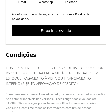
E-mail
WhatsApp
Telefone
Ao informar meus dados, eu concordo com a
Política de
privacidade
.
Estou interessado
Condições
DUSTER INTENSE PLUS 1.6 CVT 23/24, DE R$ 131.990,00 POR
R$ 118.990,00 PINTURA PRETA METÁLICA, 3 UNIDADES EM
ESTOQUE, PAGAMENTO À VISTA OU FINANCIAMENTO
INTERNO (SUJEITO APROVAÇÃO DE CRÉDITO).
* Imagens meramente ilustrativas. Alguns itens apresentados poderão
não estar disponíveis nas versões. Preços sugeridos e válidos até
31/08/2026. Os preços poderão ser modificados sem aviso prévio.
Consulte e confirme todas as informações com um de nossos