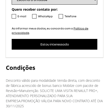
Quero receber contato por:
E-mail
WhatsApp
Telefone
Ao informar meus dados, eu concordo com a
Política de
privacidade
.
Estou interessado
Condições
Desconto válido para modalidade Venda direta, com desconto
de fábrica acrescido de bonus banco Mobilze com pacote de
Revisão+Manutenção. SOLICITE UMA VISITA RENAULT PRO+,
ATENDIMENTO PERSONALIZADO PARA SUA
EMPRESA.PROMOÇÃO VÁLIDA PARA NOVO CONTRATO ATÉ DIA
30/11/2025