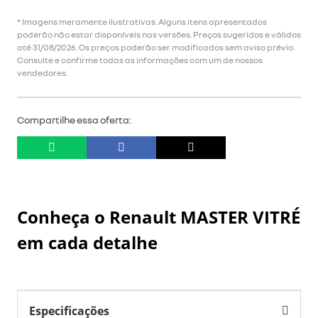
* Imagens meramente ilustrativas. Alguns itens apresentados
poderão não estar disponíveis nas versões. Preços sugeridos e válidos
até 31/08/2026. Os preços poderão ser modificados sem aviso prévio.
Consulte e confirme todas as informações com um de nossos
vendedores.
Compartilhe essa oferta:
Conheça o
Renault MASTER VITRÉ
em cada detalhe
Especificações