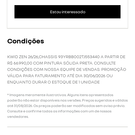
Estou interessado
Condições
KWID ZEN 26/26,CHASSIS 93YRBB002TJ553440 A PARTIR DE
R$ 66.990,00 COM PINTURA SÓLIDA PRETA. CONSULTE
CONDIÇÕES COM NOSSA EQUIPE DE VENDAS. PROMOÇÃO
VÁLIDA PARA FATURAMENTO ATÉ DIA 30/06/2026 OU
ENQUANTO DURAR O ESTOQUE DE 1 UNIDADE
* Imagens meramente ilustrativas. Alguns itens apresentados
poderão não estar disponíveis nas versões. Preços sugeridos e válidos
até 31/08/2026. Os preços poderão ser modificados sem aviso prévio.
Consulte e confirme todas as informações com um de nossos
vendedores.