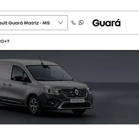
ult Guará Matriz - MS
RO+?