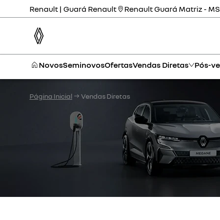
Renault | Guará Renault
Renault Guará Matriz - MS
Novos
Seminovos
Ofertas
Vendas Diretas
Pós-v
Página Inicial
Vendas Diretas